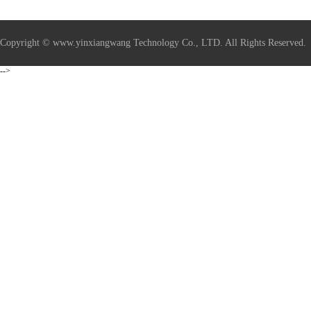
Copyright © www.yinxiangwang Technology Co., LTD. All Rights Reserve
-->