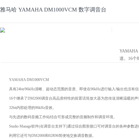
雅马哈 YAMAHA DM1000VCM 数字调音台
YAMAH
道。16个
YAMAHA DM1000VCM
具有24bit/96kHz清晰、超动态范围的音质、即使在96kHz进行输入/输出也没有
16个继承了DM2000调音台高品质特性的前置话筒放大器为您传送清晰温暖的声
32bit内部处理的96kHz音效。
与先进的数码音频工作站结合可形成完整的音频制作和调音环境。
Studio Manage软件(在调音台支持下)通过综合图形接口可对调音台的各种参数
利用它还可与DM2000和02R96简便地交换调音数据。