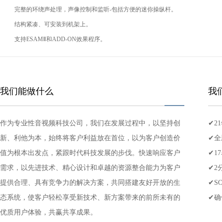
完整的环绕声处理，声像控制和监听-包括方便的迷你操纵杆。
结构紧凑、可安装到机架上。
支持ESAMⅡ和ADD-ON效果程序。
我们能做什么
我
作为专业性音视频科技公司，我们在发展过程中，以坚持创
✔2
新、利他为本，始终将客户利益放在首位，以为客户创造价
场所
✔全
值为根本出发点，紧跟时代科技发展的步伐。快速响应客户
者,
✔1
需求，以先进技术、精心设计和卓越的资源整合能力为客户
✔2
提供合理、具有竞争力的解决方案，共同搭建友好开放的生
✔S
态系统，使客户轻松享受新技术、新方案带来的前所未有的
✔确
优质用户体验，共赢共享成果。